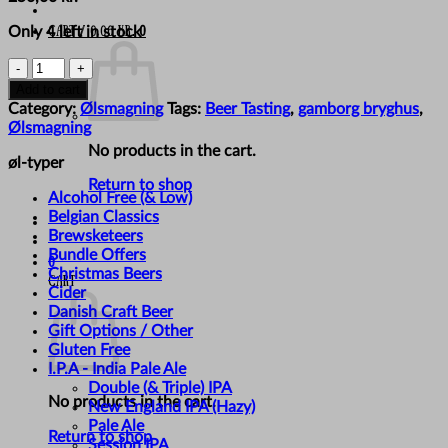
Only 4 left in stock
Cart /
0,00
kr.
0
ØLSMAGNING
MED
Add to cart
GAMBORG
Category:
Ølsmagning
Tags:
Beer Tasting
,
gamborg bryghus
,
BRYGHUS
Ølsmagning
LØRDAG
No products in the cart.
D.
øl-typer
8/8-
Return to shop
Alcohol Free (& Low)
26
Belgian Classics
quantity
Brewsketeers
Bundle Offers
0
Christmas Beers
Cart
Cider
Danish Craft Beer
Gift Options / Other
Gluten Free
I.P.A - India Pale Ale
Double (& Triple) IPA
No products in the cart.
New England IPA (Hazy)
Pale Ale
Return to shop
Session IPA