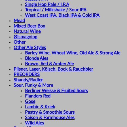
Single Hop Pale / I.P.A
Tropical / Milkshake / Sour IPA
West Coast IPA, Black IPA & Cold IPA
Mead
Mixed Beer Box
Natural Wine
Ølsmagning
Other
Other Ale Styles
Barley Wine, Wheat Wine, Old Ale & Strong Ale
Blonde Ales
Brown, Red & Amber Ale
Pilsner, Lager, Kölsch, Bock & Rauchbier
PREORDERS
Shandy/Radler
Sour, Funky & More
Berliner Weisse & Fruited Sours
Flanders Red
Gose
Lambic & Kriek
Pastry & Smoothie Sours
Saison & Farmhouse Ales
Wild Ales