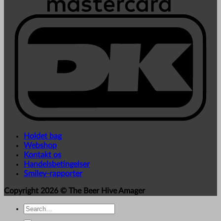
Holdet bag
Webshop
Kontakt os
Handelsbetingelser
Smiley-rapporter
Copyright 2026 ©
The Beer Hive Amager
Search
for: