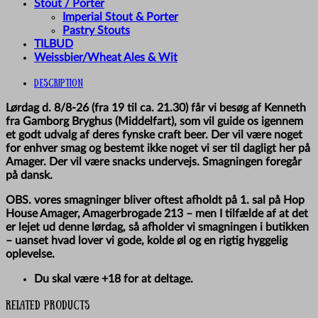
Stout / Porter
Imperial Stout & Porter
Pastry Stouts
TILBUD
Weissbier/Wheat Ales & Wit
Description
Lørdag d. 8/8-26 (fra 19 til ca. 21.30) får vi besøg af Kenneth
fra Gamborg Bryghus (Middelfart), som vil guide os igennem
et godt udvalg af deres fynske craft beer. Der vil være noget
for enhver smag og bestemt ikke noget vi ser til dagligt her på
Amager. Der vil være snacks undervejs. Smagningen foregår
på dansk.
OBS. vores smagninger bliver oftest afholdt på 1. sal på Hop
House Amager, Amagerbrogade 213 – men I tilfælde af at det
er lejet ud denne lørdag, så afholder vi smagningen i butikken
– uanset hvad lover vi gode, kolde øl og en rigtig hyggelig
oplevelse.
Du skal være +18 for at deltage.
Related products