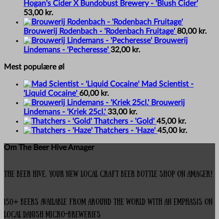
Hogan's Cider X Bundobust Brewery - 'Blush Cider'
53,00
kr.
Brouwerij Rodenbach - 'Rodenbach Fruitage'
80,00
kr.
Brouwerij
Lindemans - 'Pecheresse'
32,00
kr.
Mest populære øl
Mad Scientist -
'Liquid Cocaine'
60,00
kr.
Brouwerij
Lindemans - 'Kriek 25cl.'
33,00
kr.
Thatchers - 'Gold'
45,00
kr.
Thatchers - 'Haze'
45,00
kr.
Om The Beer Hive Amager
The Beer Hive, your new local Craft Beer Bottle Shop on Amager!
150+ beers available from around the world with an emphasis on
local Danish micro-breweries