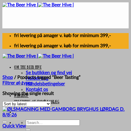
Skip
to
content
fri levering på amager v. køb for minimum 399,-
fri levering på amager v. køb for minimum 399,-
Om The Beer Hive
Se butikken og find vej
Shop
/
Products tagged “Beer Tasting”
Holdet bag
Filtrer øl-typer
Handelsbetingelser
Kontakt os
Showing the single result
Webshop
UDLEJNING AF FADØLSANLÆG
Search
Quick View
for: