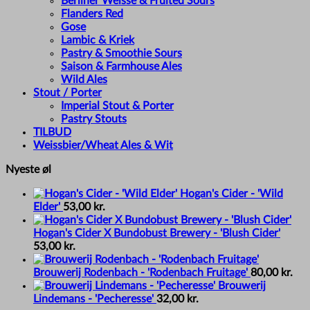
Berliner Weisse & Fruited Sours
Flanders Red
Gose
Lambic & Kriek
Pastry & Smoothie Sours
Saison & Farmhouse Ales
Wild Ales
Stout / Porter
Imperial Stout & Porter
Pastry Stouts
TILBUD
Weissbier/Wheat Ales & Wit
Nyeste øl
Hogan's Cider - 'Wild
Elder'
53,00
kr.
Hogan's Cider X Bundobust Brewery - 'Blush Cider'
53,00
kr.
Brouwerij Rodenbach - 'Rodenbach Fruitage'
80,00
kr.
Brouwerij
Lindemans - 'Pecheresse'
32,00
kr.