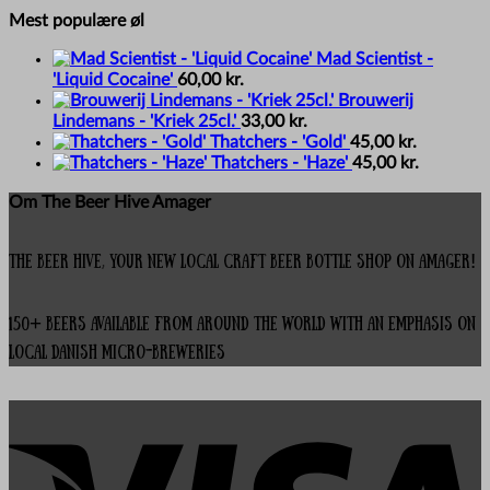
Mest populære øl
Mad Scientist -
'Liquid Cocaine'
60,00
kr.
Brouwerij
Lindemans - 'Kriek 25cl.'
33,00
kr.
Thatchers - 'Gold'
45,00
kr.
Thatchers - 'Haze'
45,00
kr.
Om The Beer Hive Amager
The Beer Hive, your new local Craft Beer Bottle Shop on Amager!
150+ beers available from around the world with an emphasis on
local Danish micro-breweries