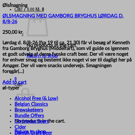
Ølsmagning
Cart /
0,00
kr.
0
ØLSMAGNING MED GAMBORG BRYGHUS LØRDAG D.
8/8-26
250,00
kr.
Lørdag d. 8/8-26 (fra 19 til ca. 21.30) får vi besøg af Kenneth
No products in the cart.
fra Gamborg Bryghus (Middelfart), som vil guide os igennem
et godt udvalg af deres fynske craft beer. Der vil være noget
Return to shop
for enhver smag og bestemt ikke noget vi ser til dagligt her på
Amager. Der vil være snacks undervejs. Smagningen
foregår(...)
0
Add to cart
Cart
øl-typer
Alcohol Free (& Low)
Belgian Classics
Brewsketeers
Bundle Offers
No products in the cart.
Christmas Beers
Cider
Return to shop
Danish Craft Beer