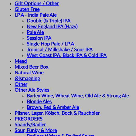
Gift Options / Other
Gluten Free
I.P.A - India Pale Ale
Double (& Triple) IPA
New England IPA (Hazy)
Pale Ale
Session IPA
Single Hop Pale / I.P.A
Tropical / Milkshake / Sour IPA
West Coast IPA, Black IPA & Cold IPA
Mead
Mixed Beer Box
Natural Wine
Ølsmagning
Other
Other Ale Styles
Barley Wine, Wheat Wine, Old Ale & Strong Ale
Blonde Ales
Brown, Red & Amber Ale
Pilsner, Lager, Kölsch, Bock & Rauchbier
PREORDERS
Shandy/Radler
Sour, Funky & More