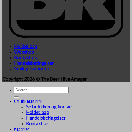
Holdet bag
Webshop
Kontakt os
Handelsbetingelser
Smiley-rapporter
Copyright 2026 ©
The Beer Hive Amager
Search
for:
Om The Beer Hive
Se butikken og find vej
Holdet bag
Handelsbetingelser
Kontakt os
Webshop