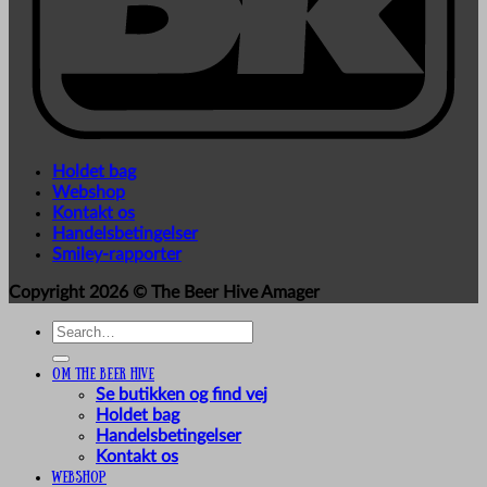
Holdet bag
Webshop
Kontakt os
Handelsbetingelser
Smiley-rapporter
Copyright 2026 ©
The Beer Hive Amager
Search
for:
Om The Beer Hive
Se butikken og find vej
Holdet bag
Handelsbetingelser
Kontakt os
Webshop