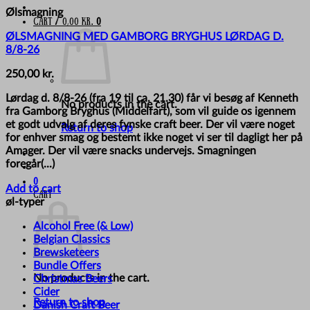
Ølsmagning
Cart /
0,00
kr.
0
ØLSMAGNING MED GAMBORG BRYGHUS LØRDAG D.
8/8-26
250,00
kr.
Lørdag d. 8/8-26 (fra 19 til ca. 21.30) får vi besøg af Kenneth
No products in the cart.
fra Gamborg Bryghus (Middelfart), som vil guide os igennem
et godt udvalg af deres fynske craft beer. Der vil være noget
Return to shop
for enhver smag og bestemt ikke noget vi ser til dagligt her på
Amager. Der vil være snacks undervejs. Smagningen
foregår(...)
0
Add to cart
Cart
øl-typer
Alcohol Free (& Low)
Belgian Classics
Brewsketeers
Bundle Offers
No products in the cart.
Christmas Beers
Cider
Return to shop
Danish Craft Beer