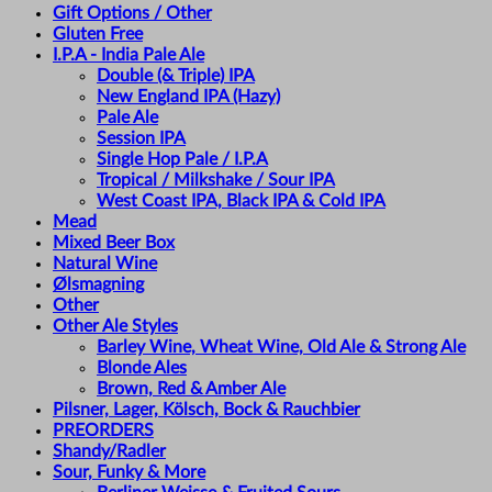
Gift Options / Other
Gluten Free
I.P.A - India Pale Ale
Double (& Triple) IPA
New England IPA (Hazy)
Pale Ale
Session IPA
Single Hop Pale / I.P.A
Tropical / Milkshake / Sour IPA
West Coast IPA, Black IPA & Cold IPA
Mead
Mixed Beer Box
Natural Wine
Ølsmagning
Other
Other Ale Styles
Barley Wine, Wheat Wine, Old Ale & Strong Ale
Blonde Ales
Brown, Red & Amber Ale
Pilsner, Lager, Kölsch, Bock & Rauchbier
PREORDERS
Shandy/Radler
Sour, Funky & More