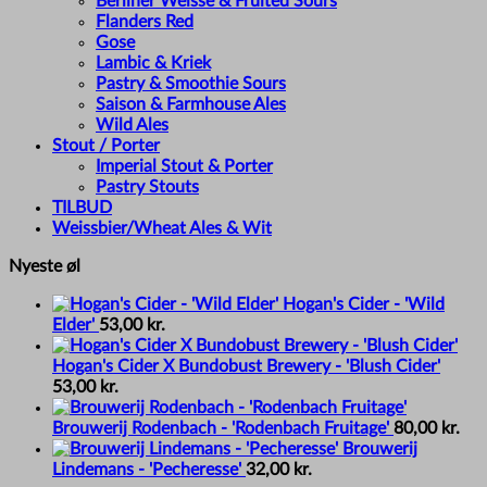
Berliner Weisse & Fruited Sours
Flanders Red
Gose
Lambic & Kriek
Pastry & Smoothie Sours
Saison & Farmhouse Ales
Wild Ales
Stout / Porter
Imperial Stout & Porter
Pastry Stouts
TILBUD
Weissbier/Wheat Ales & Wit
Nyeste øl
Hogan's Cider - 'Wild
Elder'
53,00
kr.
Hogan's Cider X Bundobust Brewery - 'Blush Cider'
53,00
kr.
Brouwerij Rodenbach - 'Rodenbach Fruitage'
80,00
kr.
Brouwerij
Lindemans - 'Pecheresse'
32,00
kr.