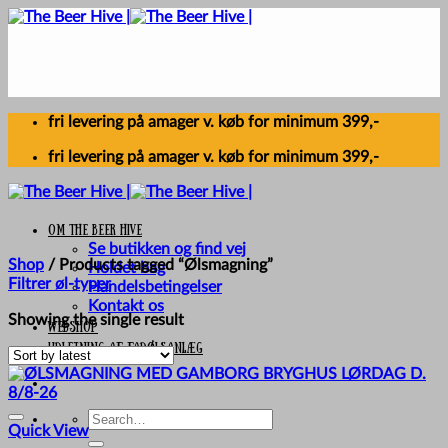
Skip
to
content
fri levering på amager v. køb for minimum 399,-
fri levering på amager v. køb for minimum 399,-
Om The Beer Hive
Se butikken og find vej
Shop
/
Products tagged “Ølsmagning”
Holdet bag
Filtrer øl-typer
Handelsbetingelser
Kontakt os
Showing the single result
Webshop
UDLEJNING AF FADØLSANLÆG
Search
Quick View
for: