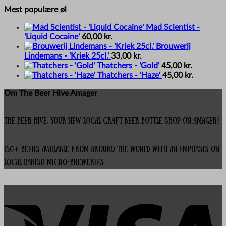
Mest populære øl
Mad Scientist -
'Liquid Cocaine'
60,00
kr.
Brouwerij
Lindemans - 'Kriek 25cl.'
33,00
kr.
Thatchers - 'Gold'
45,00
kr.
Thatchers - 'Haze'
45,00
kr.
Om The Beer Hive Amager
The Beer Hive, your new local Craft Beer Bottle Shop on Amager!
150+ beers available from around the world with an emphasis on
local Danish micro-breweries