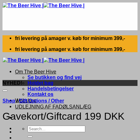
Skip
to
content
fri levering på amager v. køb for minimum 399,-
fri levering på amager v. køb for minimum 399,-
Om The Beer Hive
Se butikken og find vej
NYHED!
Holdet bag
Handelsbetingelser
Kontakt os
Webshop
Shop
/
Gift Options / Other
UDLEJNING AF FADØLSANLÆG
Gavekort/Giftcard 199 DKK
Search
for: