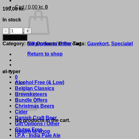
Cart /
0,00
kr.
0
199,00
kr.
In stock
Gavekort/Giftcard
199
Add to cart
DKK
Category:
Gift Options / Other
Tags:
Gavekort
,
Specialøl
No products in the cart.
quantity
Return to shop
øl-typer
0
Alcohol Free (& Low)
Cart
Belgian Classics
Brewsketeers
Bundle Offers
Christmas Beers
Cider
Danish Craft Beer
No products in the cart.
Gift Options / Other
Gluten Free
Return to shop
I.P.A - India Pale Ale