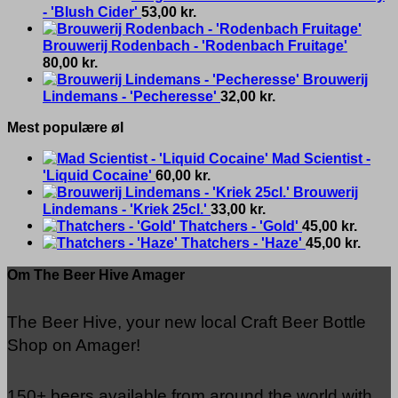
- 'Blush Cider'
53,00
kr.
Brouwerij Rodenbach - 'Rodenbach Fruitage'
80,00
kr.
Brouwerij
Lindemans - 'Pecheresse'
32,00
kr.
Mest populære øl
Mad Scientist -
'Liquid Cocaine'
60,00
kr.
Brouwerij
Lindemans - 'Kriek 25cl.'
33,00
kr.
Thatchers - 'Gold'
45,00
kr.
Thatchers - 'Haze'
45,00
kr.
Om The Beer Hive Amager
The Beer Hive, your new local Craft Beer Bottle
Shop on Amager!
150+ beers available from around the world with