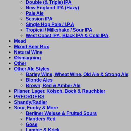
Double (& Triple) IPA
New England IPA (Hazy)
Pale Ale
Session IPA
Single Hop Pale / I.P.A
Tropical / Milkshake / Sour IPA
West Coast IPA, Black IPA & Cold IPA
Mead
Mixed Beer Box
Natural Wine
Ølsmagning
Other
Other Ale Styles
Barley Wine, Wheat Wine, Old Ale & Strong Ale
Blonde Ales
Brown, Red & Amber Ale
Pilsner, Lager, Kölsch, Bock & Rauchbier
PREORDERS
Shandy/Radler
Sour, Funky & More
Berliner Weisse & Fruited Sours
Flanders Red
Gose
Lambic & Kriek