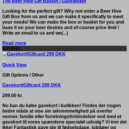
The Beer Hive Gift Basket / Gaveæsker
Looking for the perfect gift? Why not order a Beer Hive
Gift Box from us and we can make it specifically to meet
your needs! We can make the box or basket for you and
base it on your beer desires and of course price limit !
Write an email to us and we(...)
Read more
NYHED!
Quick View
Gift Options / Other
Gavekort/Giftcard 299 DKK
299,00
kr.
Nu kan du købe gavekort i butikken! Findes der nogen
bedre måde at vise sin taknemmelighed på overfor
venner, familie eller forretningsforbindelser end med et
gavekort til vores spændene specialøl udvalg? Vi tror det
ikke! Fantastisk gave ide til fødselsdage, jubilæer og