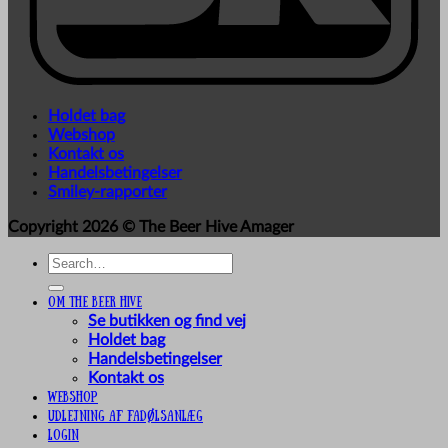
Holdet bag
Webshop
Kontakt os
Handelsbetingelser
Smiley-rapporter
Copyright 2026 ©
The Beer Hive Amager
Search
for:
Om The Beer Hive
Se butikken og find vej
Holdet bag
Handelsbetingelser
Kontakt os
Webshop
UDLEJNING AF FADØLSANLÆG
Login