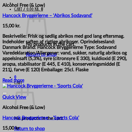
Alcohol Free (& Low)
Cart /
0,00
kr.
0
Hancock Bryggerierne – ‘Abrikos Sodavand’
15,00
kr.
Beskrivelse: Frisk og sødlig abrikos med god lang eftersmag.
Indeholder saften af rigtige abrikoser. Oprindelsesland:
No products in the cart.
Danmark Brand: Hancock Bryggerierne Type: Sodavand
Varedeklaration/Allergener: vand, sukker, naturlig abrikos og
Return to shop
appelsinsaft (5,3%), syre (citronsyre E 330), kuldioxid (E 290),
aroma, stabilisator (E 445, E 410), konserveringsmiddel (E
211), farve (E 120) Emballage: 25cl. Flaske
0
Read more
Cart
Quick View
Alcohol Free (& Low)
Hancock Bryggerierne – ‘Sports Cola’
No products in the cart.
15,00
kr.
Return to shop