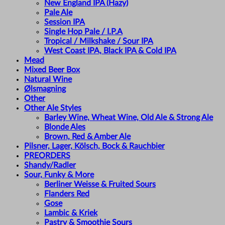
New England IPA (Hazy)
Pale Ale
Session IPA
Single Hop Pale / I.P.A
Tropical / Milkshake / Sour IPA
West Coast IPA, Black IPA & Cold IPA
Mead
Mixed Beer Box
Natural Wine
Ølsmagning
Other
Other Ale Styles
Barley Wine, Wheat Wine, Old Ale & Strong Ale
Blonde Ales
Brown, Red & Amber Ale
Pilsner, Lager, Kölsch, Bock & Rauchbier
PREORDERS
Shandy/Radler
Sour, Funky & More
Berliner Weisse & Fruited Sours
Flanders Red
Gose
Lambic & Kriek
Pastry & Smoothie Sours