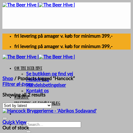
Skip
to
content
fri levering på amager v. køb for minimum 399,-
fri levering på amager v. køb for minimum 399,-
Om The Beer Hive
Se butikken og find vej
Shop
/
Products tagged “Hancock”
Holdet bag
Filtrer øl-typer
Handelsbetingelser
Kontakt os
Sorted
Showing all 2 results
Webshop
by
UDLEJNING AF FADØLSANLÆG
latest
Quick View
Search
Out of stock
for: