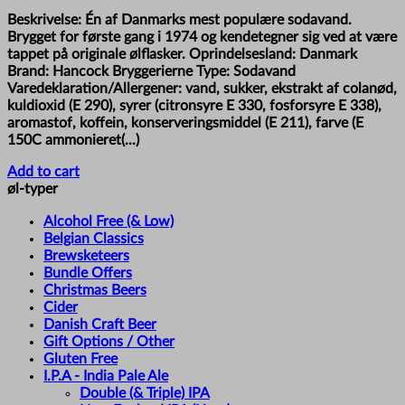
Beskrivelse: Én af Danmarks mest populære sodavand.
Brygget for første gang i 1974 og kendetegner sig ved at være
tappet på originale ølflasker. Oprindelsesland: Danmark
Brand: Hancock Bryggerierne Type: Sodavand
Varedeklaration/Allergener: vand, sukker, ekstrakt af colanød,
kuldioxid (E 290), syrer (citronsyre E 330, fosforsyre E 338),
aromastof, koffein, konserveringsmiddel (E 211), farve (E
150C ammonieret(...)
Add to cart
øl-typer
Alcohol Free (& Low)
Belgian Classics
Brewsketeers
Bundle Offers
Christmas Beers
Cider
Danish Craft Beer
Gift Options / Other
Gluten Free
I.P.A - India Pale Ale
Double (& Triple) IPA