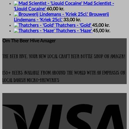
Mad Scientist -
'Liquid Cocaine'
60,00
kr.
Brouwerij
Lindemans - 'Kriek 25cl.'
33,00
kr.
Thatchers - 'Gold'
45,00
kr.
Thatchers - 'Haze'
45,00
kr.
Om The Beer Hive Amager
The Beer Hive, your new local Craft Beer Bottle Shop on Amager!
150+ beers available from around the world with an emphasis on
local Danish micro-breweries