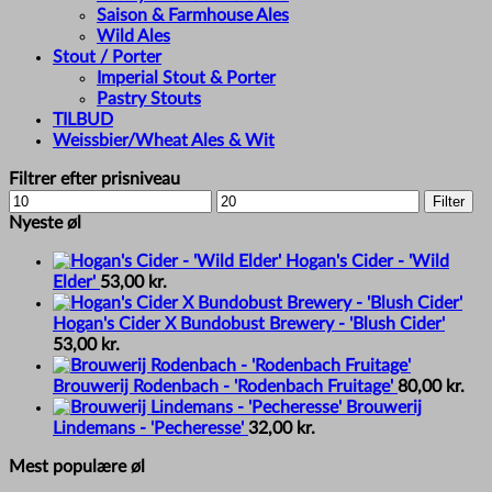
Saison & Farmhouse Ales
Wild Ales
Stout / Porter
Imperial Stout & Porter
Pastry Stouts
TILBUD
Weissbier/Wheat Ales & Wit
Filtrer efter prisniveau
Min
Max
Filter
price
price
Nyeste øl
Hogan's Cider - 'Wild
Elder'
53,00
kr.
Hogan's Cider X Bundobust Brewery - 'Blush Cider'
53,00
kr.
Brouwerij Rodenbach - 'Rodenbach Fruitage'
80,00
kr.
Brouwerij
Lindemans - 'Pecheresse'
32,00
kr.
Mest populære øl