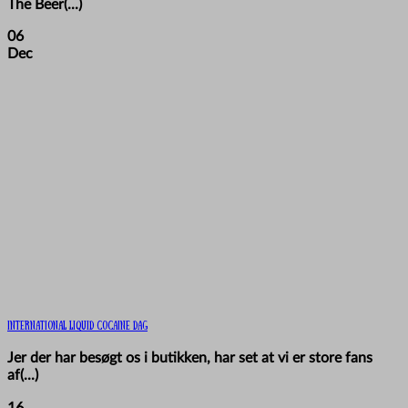
The Beer(...)
06
Dec
International Liquid Cocaine Dag
Jer der har besøgt os i butikken, har set at vi er store fans
af(...)
16