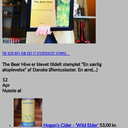
The Beer Hive har fået et eftertragtet stempel…
The Beer Hive er blevet tildelt stemplet “En særlig
øloplevelse” af Danske Ølentusiaster. En ære(...)
12
Apr
Nyeste øl
Hogan's Cider - 'Wild Elder'
53,00
kr.