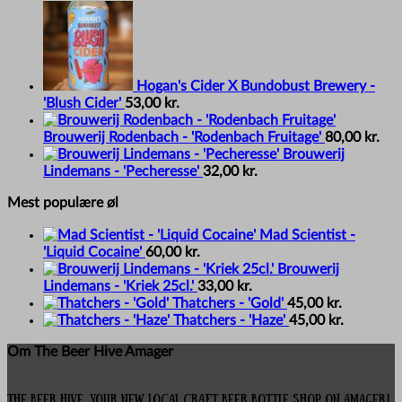
Hogan's Cider X Bundobust Brewery -
'Blush Cider'
53,00
kr.
Brouwerij Rodenbach - 'Rodenbach Fruitage'
80,00
kr.
Brouwerij
Lindemans - 'Pecheresse'
32,00
kr.
Mest populære øl
Mad Scientist -
'Liquid Cocaine'
60,00
kr.
Brouwerij
Lindemans - 'Kriek 25cl.'
33,00
kr.
Thatchers - 'Gold'
45,00
kr.
Thatchers - 'Haze'
45,00
kr.
Om The Beer Hive Amager
The Beer Hive, your new local Craft Beer Bottle Shop on Amager!