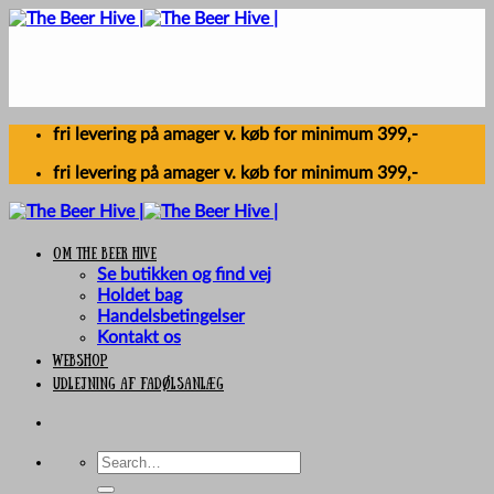
Skip
to
content
fri levering på amager v. køb for minimum 399,-
fri levering på amager v. køb for minimum 399,-
Om The Beer Hive
Se butikken og find vej
Holdet bag
Handelsbetingelser
Kontakt os
Webshop
UDLEJNING AF FADØLSANLÆG
Search
for: