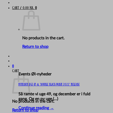
Cart /
0,00
kr.
0
No products in the cart.
Return to shop
0
Cart
Events Øl-nyheder
Nyheder uge 49 & ‘Double Black Mash 2022’ release
Så ramte vi uge 49, og december er i fuld
gang. Og en ny uge,(...)
No products in the cart.
Continue reading
→
Return to shop