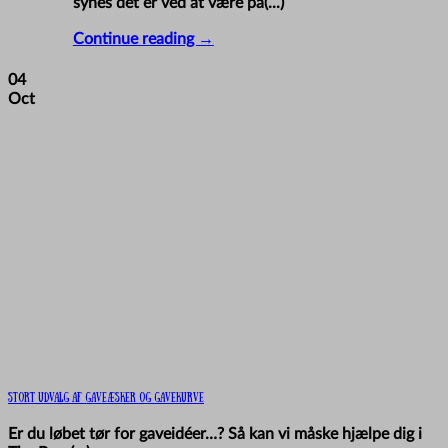
synes det er ved at være på(...)
Continue reading
→
04
Oct
Stort udvalg af gaveæsker og gavekurve
Er du løbet tør for gaveidéer…? Så kan vi måske hjælpe dig i