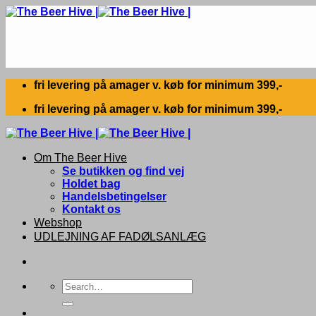
Skip
to
content
fri levering på amager v. køb for minimum 399,-
fri levering på amager v. køb for minimum 399,-
Om The Beer Hive
Se butikken og find vej
Holdet bag
Handelsbetingelser
Kontakt os
Webshop
UDLEJNING AF FADØLSANLÆG
Search
for: