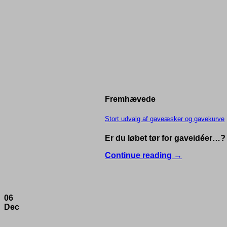
Fremhævede
Stort udvalg af gaveæsker og gavekurve
Er du løbet tør for gaveidéer…? 
Continue reading
→
06
Dec