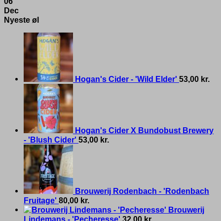
06
Dec
Nyeste øl
Hogan's Cider - 'Wild Elder'
53,00
kr.
Hogan's Cider X Bundobust Brewery
- 'Blush Cider'
53,00
kr.
Brouwerij Rodenbach - 'Rodenbach
Fruitage'
80,00
kr.
Brouwerij
Lindemans - 'Pecheresse'
32,00
kr.