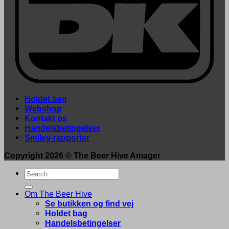
Holdet bag
Webshop
Kontakt os
Handelsbetingelser
Smiley-rapporter
Copyright 2026 ©
The Beer Hive Amager
Search
for:
Om The Beer Hive
Se butikken og find vej
Holdet bag
Handelsbetingelser