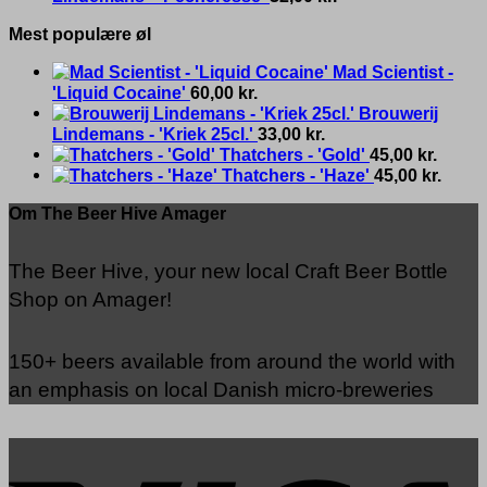
Mest populære øl
Mad Scientist -
'Liquid Cocaine'
60,00
kr.
Brouwerij
Lindemans - 'Kriek 25cl.'
33,00
kr.
Thatchers - 'Gold'
45,00
kr.
Thatchers - 'Haze'
45,00
kr.
Om The Beer Hive Amager
The Beer Hive, your new local Craft Beer Bottle
Shop on Amager!
150+ beers available from around the world with
an emphasis on local Danish micro-breweries