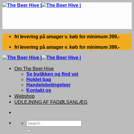
Skip
to
content
fri levering på amager v. køb for minimum 399,-
fri levering på amager v. køb for minimum 399,-
Om The Beer Hive
Se butikken og find vej
Holdet bag
Handelsbetingelser
Kontakt os
Webshop
UDLEJNING AF FADØLSANLÆG
Search
for: