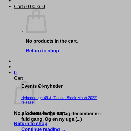
Cart /
0,00
kr.
0
No products in the cart.
Return to shop
0
Cart
Events Øl-nyheder
Nyheder uge 49 & ‘Double Black Mash 2022’
release
No products in the cart.
Så ramte vi uge 49, og december er i
fuld gang. Og en ny uge,(...)
Return to shop
Continue reading
→