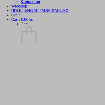
Kontakt os
Webshop
UDLEJNING AF FADØLSANLÆG
Login
Cart /
0,00
kr.
Cart
No products in the cart.
Return to shop
Login
Required
Username or email address
*
Required
Password
*
Remember me
Log in